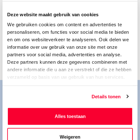
denken dat als gevolg hiervan, de behoefte aan flexibele
Deze website maakt gebruik van cookies
oplossingen voor werk en werken verder toeneemt. Dit
zien we bij bijna alle opleidingsniveaus, in alle sectoren in
We gebruiken cookies om content en advertenties te
kleine en grote ondernemingen.
personaliseren, om functies voor social media te bieden
en om ons websiteverkeer te analyseren. Ook delen we
informatie over uw gebruik van onze site met onze
partners voor social media, advertenties en analyse.
Deze partners kunnen deze gegevens combineren met
andere informatie die u aan ze verstrekt of die ze hebben
verzameld op basis van uw gebruik van hun services.
Vul je contactgegevens in en we komen met je
Details tonen
in contact!
Alles toestaan
Weigeren