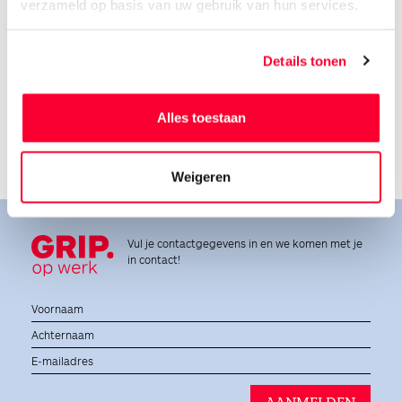
verzameld op basis van uw gebruik van hun services.
Gratis inschrijven
Uitgebreid vacatureaanbod
Snel solliciteren
Salaris altijd op tijd
Details tonen
Betrouwbare partner
Persoonlijk contact
Jij staat centraal
Opleidingsmogelijkheden
Alles toestaan
Weigeren
Vul je contactgegevens in en we komen met je
in contact!