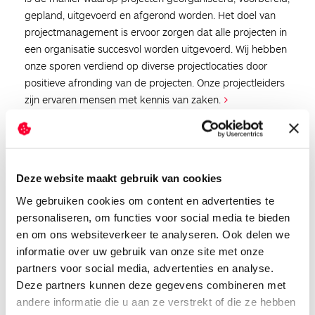
gepland, uitgevoerd en afgerond worden. Het doel van
projectmanagement is ervoor zorgen dat alle projecten in
een organisatie succesvol worden uitgevoerd. Wij hebben
onze sporen verdiend op diverse projectlocaties door
positieve afronding van de projecten. Onze projectleiders
zijn ervaren mensen met kennis van zaken.
Systems Engineering
Systems Engineering is een werkmethode om de
Deze website maakt gebruik van cookies
ontwikkeling en realisatie van een product/proces
We gebruiken cookies om content en advertenties te
gestructureerd uit te voeren (Verificatie en Validatie). Wij
personaliseren, om functies voor social media te bieden
hebben jarenlange ervaring in deze werkmethode.
en om ons websiteverkeer te analyseren. Ook delen we
informatie over uw gebruik van onze site met onze
partners voor social media, advertenties en analyse.
Deze partners kunnen deze gegevens combineren met
Wij houden GRIP.
andere informatie die u aan ze verstrekt of die ze hebben
op jouw werk